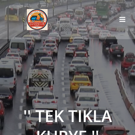
İçeriğe
geç
'' TEK TIKLA