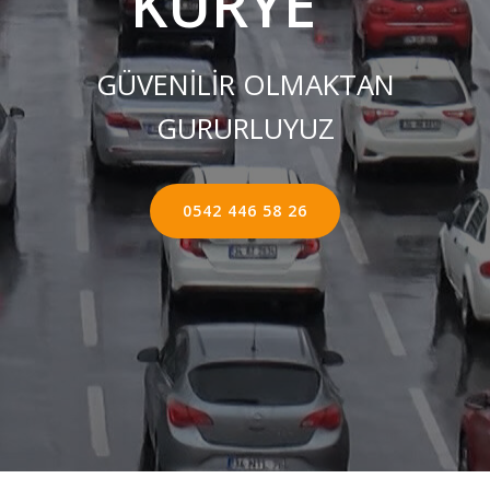
KURYE ''
GÜVENİLİR OLMAKTAN
GURURLUYUZ
0542 446 58 26