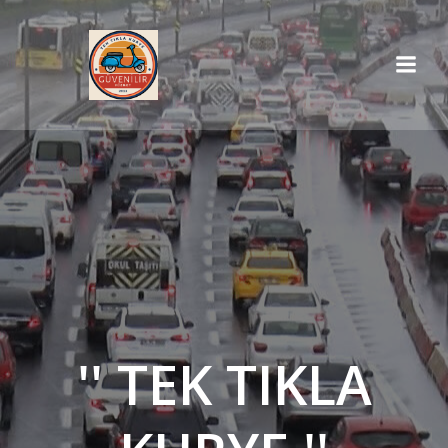
İçeriğe
geç
'' TEK TIKLA