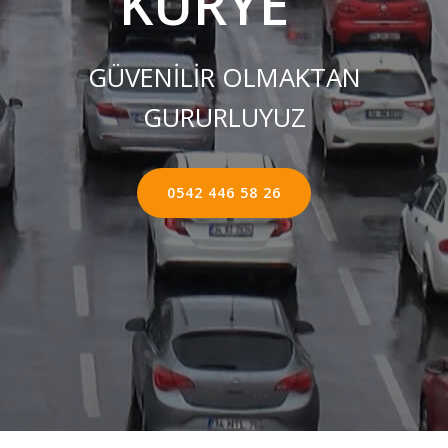
KURYE ''
GÜVENİLİR OLMAKTAN
GURURLUYUZ
0542 446 58 26