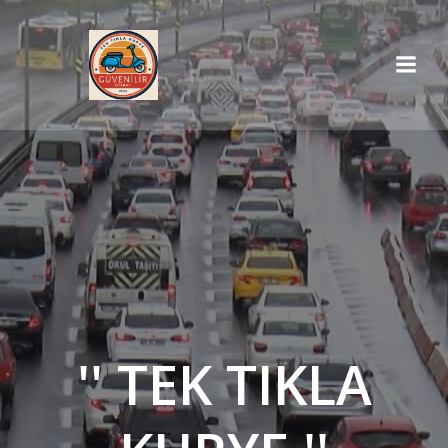
İçeriğe
geç
'' TEK TIKLA