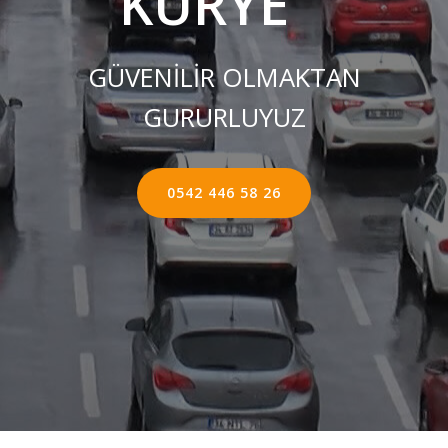
KURYE ''
GÜVENİLİR OLMAKTAN
GURURLUYUZ
0542 446 58 26