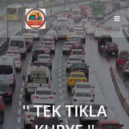
İçeriğe
geç
'' TEK TIKLA