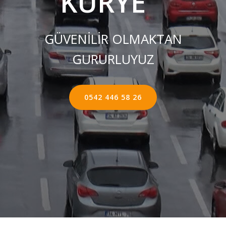
KURYE ''
GÜVENİLİR OLMAKTAN
GURURLUYUZ
0542 446 58 26