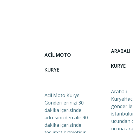
ARABALI
ACİL MOTO
KURYE
KURYE
Arabalı
Acil Moto Kurye
KuryeHaci
Gönderilerinizi 30
gönderile
dakika içerisinde
istanbulu
adresinizden alır 90
ucundan 
dakika içerisinde
ucuna ara
teslimat hizmetidir.