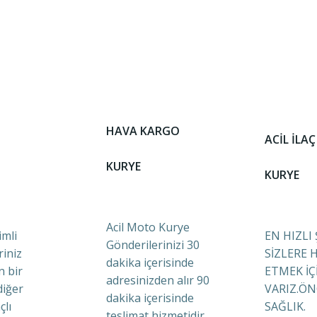
HAVA KARGO
ACİL İLAÇ
KURYE
KURYE
Acil Moto Kurye
mli
EN HIZLI
Gönderilerinizi 30
riniz
SİZLERE 
dakika içerisinde
n bir
ETMEK İÇ
adresinizden alır 90
diğer
VARIZ.ÖN
dakika içerisinde
çlı
SAĞLIK.
teslimat hizmetidir.