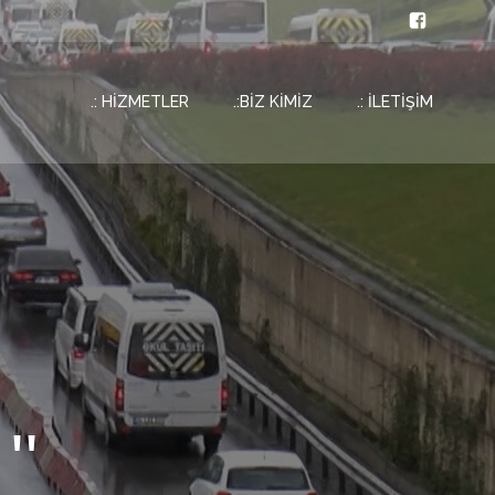
.: HİZMETLER
.:BİZ KİMİZ
.: İLETİŞİM
''