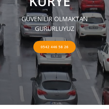
KURYE ''
GÜVENİLİR OLMAKTAN
GURURLUYUZ
0542 446 58 26