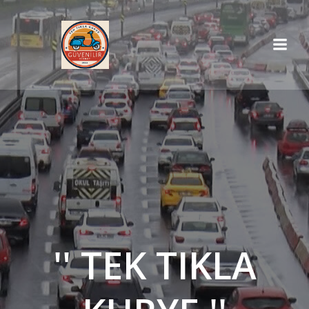
İçeriğe
geç
'' TEK TIKLA