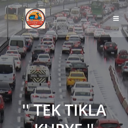
İçeriğe
geç
'' TEK TIKLA