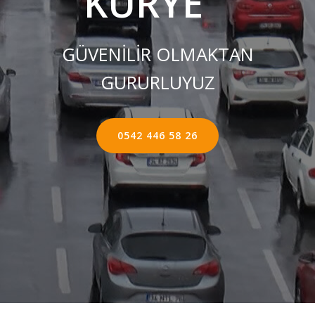
KURYE ''
GÜVENİLİR OLMAKTAN
GURURLUYUZ
0542 446 58 26