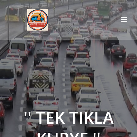
İçeriğe
geç
'' TEK TIKLA