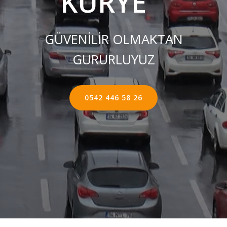
KURYE ''
GÜVENİLİR OLMAKTAN
GURURLUYUZ
0542 446 58 26