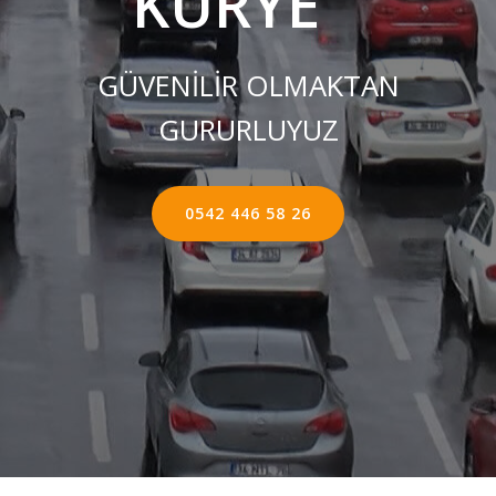
KURYE ''
GÜVENİLİR OLMAKTAN
GURURLUYUZ
0542 446 58 26