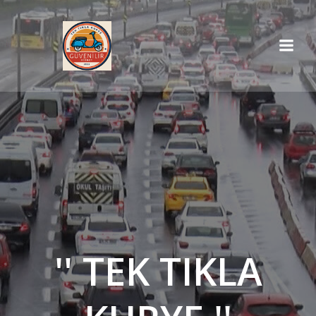
İçeriğe
geç
'' TEK TIKLA