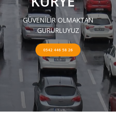
KURYE ''
GÜVENİLİR OLMAKTAN
GURURLUYUZ
0542 446 58 26