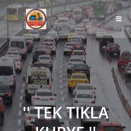
İçeriğe
geç
'' TEK TIKLA