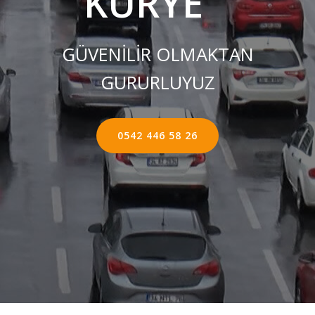
KURYE ''
GÜVENİLİR OLMAKTAN
GURURLUYUZ
0542 446 58 26