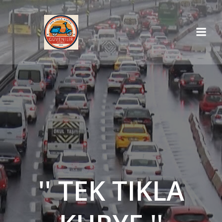
İçeriğe
geç
'' TEK TIKLA