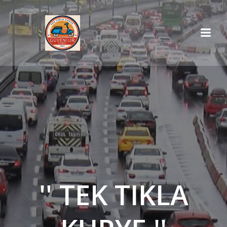
İçeriğe
geç
'' TEK TIKLA