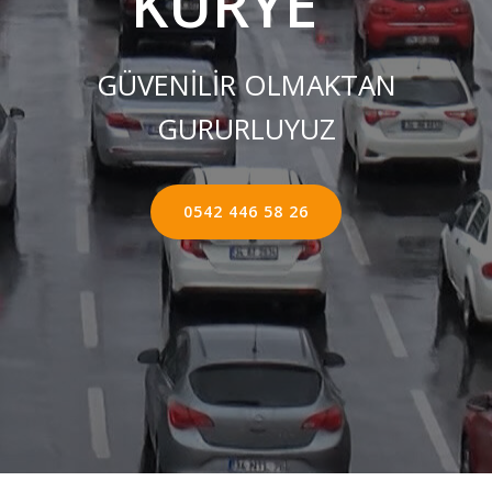
KURYE ''
GÜVENİLİR OLMAKTAN
GURURLUYUZ
0542 446 58 26