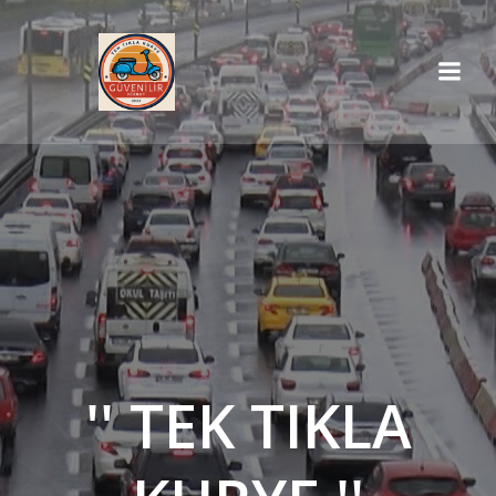
İçeriğe
geç
'' TEK TIKLA