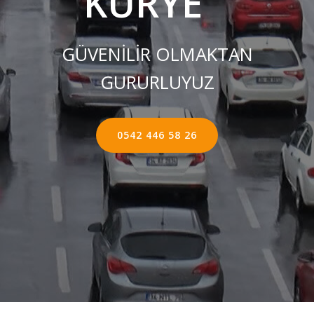
KURYE ''
GÜVENİLİR OLMAKTAN
GURURLUYUZ
0542 446 58 26