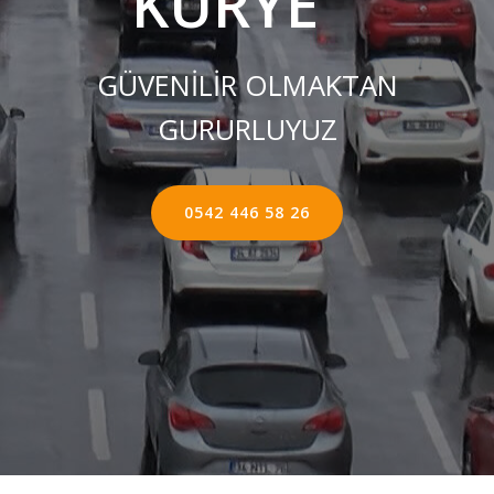
KURYE ''
GÜVENİLİR OLMAKTAN
GURURLUYUZ
0542 446 58 26