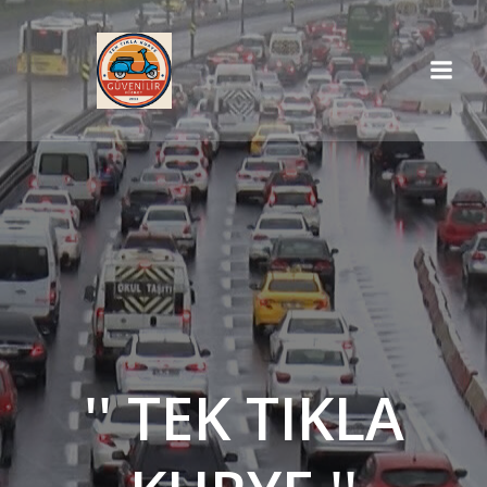
İçeriğe
geç
'' TEK TIKLA