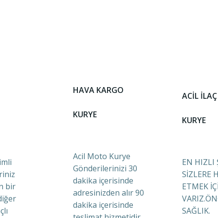
HAVA KARGO
ACİL İLAÇ
KURYE
KURYE
Acil Moto Kurye
mli
EN HIZLI
Gönderilerinizi 30
riniz
SİZLERE 
dakika içerisinde
n bir
ETMEK İÇ
adresinizden alır 90
diğer
VARIZ.ÖN
dakika içerisinde
çlı
SAĞLIK.
teslimat hizmetidir.