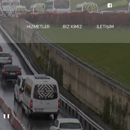
.: HİZMETLER
.:BİZ KİMİZ
.: İLETİŞİM
''