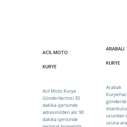
ARABALI
ACİL MOTO
KURYE
KURYE
Arabalı
Acil Moto Kurye
KuryeHaci
Gönderilerinizi 30
gönderile
dakika içerisinde
istanbulu
adresinizden alır 90
ucundan 
dakika içerisinde
ucuna ara
teslimat hizmetidir.