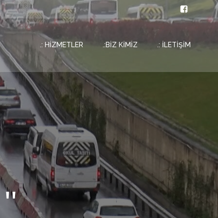
.: HİZMETLER
.:BİZ KİMİZ
.: İLETİŞİM
''