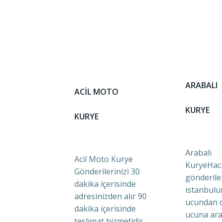
ARABALI
ACİL MOTO
KURYE
KURYE
Arabalı
Acil Moto Kurye
KuryeHaci
Gönderilerinizi 30
gönderile
dakika içerisinde
istanbulu
adresinizden alır 90
ucundan 
dakika içerisinde
ucuna ara
teslimat hizmetidir.