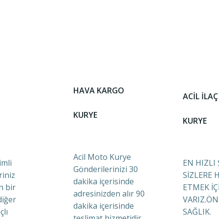
HAVA KARGO
ACİL İLAÇ
KURYE
KURYE
Acil Moto Kurye
mli
EN HIZLI
Gönderilerinizi 30
riniz
SİZLERE 
dakika içerisinde
n bir
ETMEK İÇ
adresinizden alır 90
diğer
VARIZ.ÖN
dakika içerisinde
çlı
SAĞLIK.
teslimat hizmetidir.