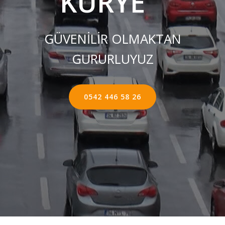
KURYE ''
GÜVENİLİR OLMAKTAN
GURURLUYUZ
0542 446 58 26