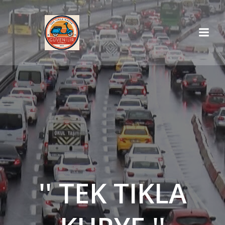
İçeriğe
geç
'' TEK TIKLA